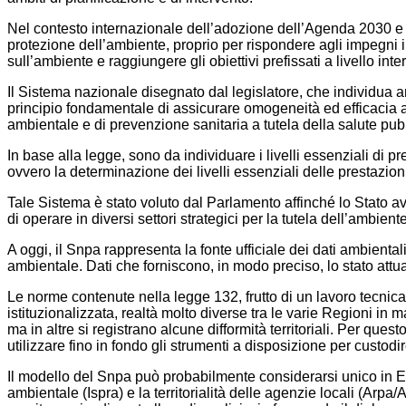
Nel contesto internazionale dell’adozione dell’Agenda 2030 e de
protezione dell’ambiente, proprio per rispondere agli impegni i
sull’ambiente e raggiungere gli obiettivi prefissati a livello i
Il Sistema nazionale disegnato dal legislatore, che individua anc
principio fondamentale di assicurare omogeneità ed efficacia all
ambientale e di prevenzione sanitaria a tutela della salute pubbli
In base alla legge, sono da individuare i livelli essenziali di pr
ovvero la determinazione dei livelli essenziali delle prestazioni c
Tale Sistema è stato voluto dal Parlamento affinché lo Stato ave
di operare in diversi settori strategici per la tutela dell’ambien
A oggi, il Snpa rappresenta la fonte ufficiale dei dati ambiental
ambientale. Dati che forniscono, in modo preciso, lo stato attu
Le norme contenute nella legge 132, frutto di un lavoro tecnica
istituzionalizzata, realtà molto diverse tra le varie Regioni in 
ma in altre si registrano alcune difformità territoriali. Per q
utilizzare fino in fondo gli strumenti a disposizione per cust
Il modello del Snpa può probabilmente considerarsi unico in E
ambientale (Ispra) e la territorialità delle agenzie locali (Arpa