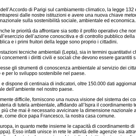
ll’Accordo di Parigi sul cambiamento climatico, la legge 132 del 
ntrapresi dalle nostre istituzioni e avere una nuova chiave metod
nternazionale sulla sostenibilità sociale, ambientale ed economica.
he le priorità da affrontare sia sotto il profilo operativo che no
’esercizio dell’azione conoscitiva e di controllo pubblico della q
ca e i primi fruitori della legge sono proprio i cittadini.
estazioni tecniche ambientali (Lepta), sia in termini quantitativi c
oncernenti i diritti civili e sociali che devono essere garantiti su 
sse gli strumenti di conoscenza ambientale al servizio dei cittadi
te e per lo sviluppo sostenibile nel paese.
i e dispone di centinaia di indicatori, oltre 150.000 dati aggiorna
ale dell’ambiente nel nostro paese.
mente difficile, forniscono una nuova visione del sistema dei con
materia di tutela ambientale, affidando all’Ispra il coordinamento 
uesto più che mai è necessario avvicinare la dimensione nazionale
odire, come dice papa Francesco, la nostra casa comune.
uropa, in quanto mette insieme le capacità di coordinamento di
/Appa). Esso infatti unisce in rete le attività delle agenzie sia 