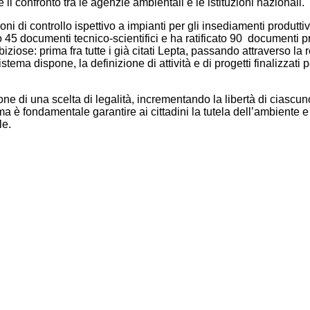
 il confronto tra le agenzie ambientali e le istituzioni nazionali.
zioni di controllo ispettivo a impianti per gli insediamenti produt
o 45 documenti tecnico-scientifici e ha ratificato 90 documenti p
iose: prima fra tutte i già citati Lepta, passando attraverso la r
istema dispone, la definizione di attività e di progetti finalizza
one di una scelta di legalità, incrementando la libertà di ciascu
ma è fondamentale garantire ai cittadini la tutela dell’ambiente
le.