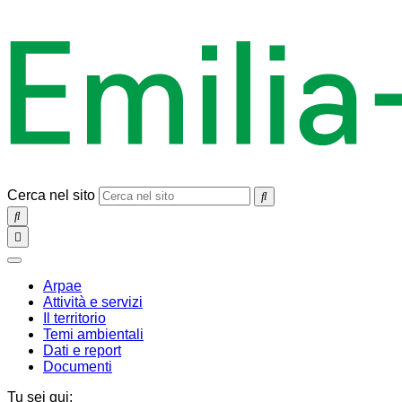
Cerca nel sito
SEARCH
Toggle
navigation
chiudi
Arpae
Attività e servizi
Il territorio
Temi ambientali
Dati e report
Documenti
Tu sei qui: