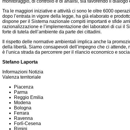
monitoraggio, di controllo e di analisi, sia favorendo il dialogo e
Tra le maggiori iniziative e attività ci sono le oltre 6000 opera
dopo l’entrata in vigore della legge, ha già elaborato e prodott
dispone per il Sistema nazionale compiti importanti e sfide ambiz
razionalizzazione e l’implementazione dei laboratori di cui il S
forte di tutela dell’ambiente da parte dei cittadini.
Il rispetto delle normative ambientali implica anche la promozi
della libertà. Siamo consapevoli dell’impegno che ci attende, 
è l’unica strada da percorrere per il rilancio economico e socia
Stefano Laporta
Informazioni Notizia
Valenza territoriale
Piacenza
Parma
Reggio Emilia
Modena
Bologna
Ferrara
Ravenna
Forlì-Cesena
Rimini