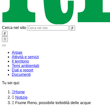
Cerca nel sito
SEARCH
Toggle
navigation
chiudi
Arpae
Attività e servizi
Il territorio
Temi ambientali
Dati e report
Documenti
Tu sei qui:
Home
Notizie
Fiume Reno, possibile torbidità delle acque