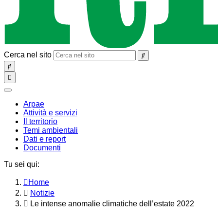
Cerca nel sito
SEARCH
Toggle
navigation
chiudi
Arpae
Attività e servizi
Il territorio
Temi ambientali
Dati e report
Documenti
Tu sei qui:
Home
Notizie
Le intense anomalie climatiche dell’estate 2022