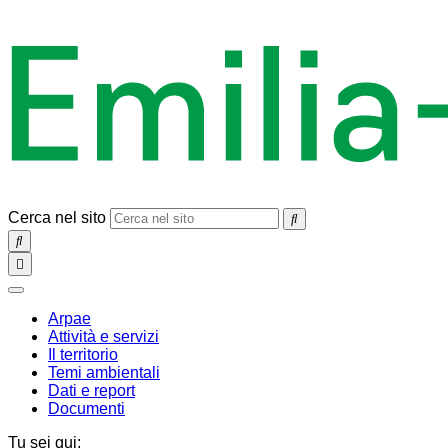
Cerca nel sito
SEARCH
Toggle
navigation
chiudi
Arpae
Attività e servizi
Il territorio
Temi ambientali
Dati e report
Documenti
Tu sei qui: