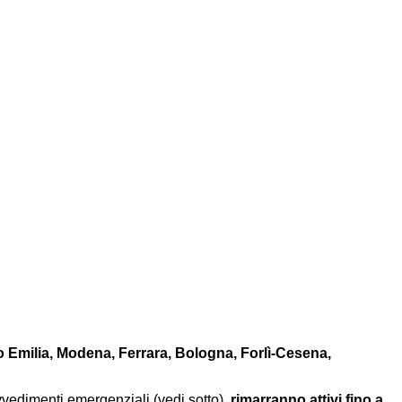
 Emilia, Modena, Ferrara, Bologna, Forlì-Cesena,
rovvedimenti emergenziali (vedi sotto),
rimarranno attivi fino a