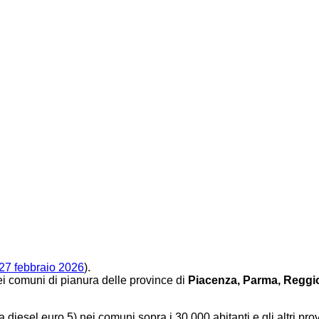
l 27 febbraio 2026
).
ei comuni di pianura delle province di
Piacenza, Parma, Reggio
o a diesel euro 5) nei comuni sopra i 30.000 abitanti e gli altri p