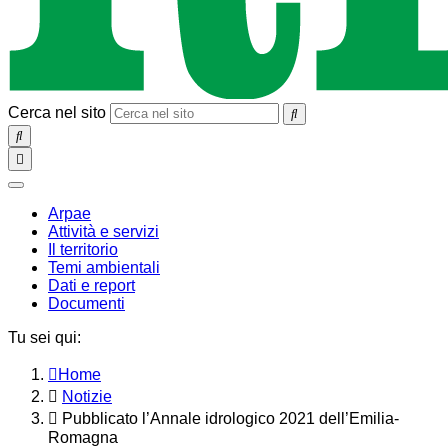
Cerca nel sito
SEARCH
Toggle
navigation
chiudi
Arpae
Attività e servizi
Il territorio
Temi ambientali
Dati e report
Documenti
Tu sei qui:
Home
Notizie
Pubblicato l’Annale idrologico 2021 dell’Emilia-
Romagna