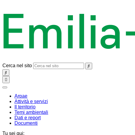
Cerca nel sito
SEARCH
Toggle
navigation
chiudi
Arpae
Attività e servizi
Il territorio
Temi ambientali
Dati e report
Documenti
Tu sei qui: