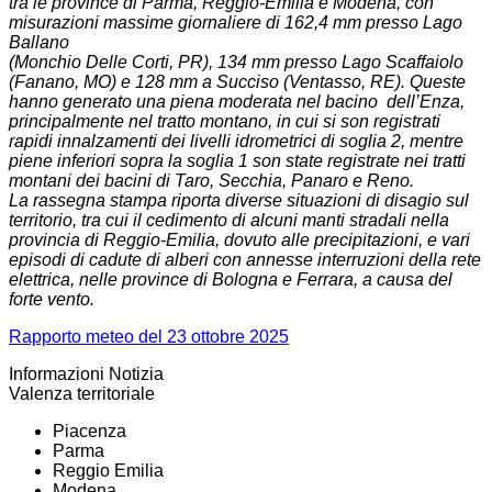
tra le province di Parma, Reggio-Emilia e Modena, con
misurazioni massime giornaliere di 162,4 mm presso Lago
Ballano
(Monchio Delle Corti, PR), 134 mm presso Lago Scaffaiolo
(Fanano, MO) e 128 mm a Succiso (Ventasso, RE). Queste
hanno generato una piena moderata nel bacino dell’Enza,
principalmente nel tratto montano, in cui si son registrati
rapidi innalzamenti dei livelli idrometrici di soglia 2, mentre
piene inferiori sopra la soglia 1 son state registrate nei tratti
montani dei bacini di Taro, Secchia, Panaro e Reno.
La rassegna stampa riporta diverse situazioni di disagio sul
territorio, tra cui il cedimento di alcuni manti stradali nella
provincia di Reggio-Emilia, dovuto alle precipitazioni, e vari
episodi di cadute di alberi con annesse interruzioni della rete
elettrica, nelle province di Bologna e Ferrara, a causa del
forte vento.
Rapporto meteo del 23 ottobre 2025
Informazioni Notizia
Valenza territoriale
Piacenza
Parma
Reggio Emilia
Modena