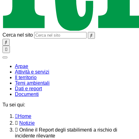
Cerca nel sito
SEARCH
Toggle
navigation
chiudi
Arpae
Attività e servizi
Il territorio
Temi ambientali
Dati e report
Documenti
Tu sei qui:
Home
Notizie
Online il Report degli stabilimenti a rischio di
incidente rilevante