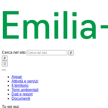
Cerca nel sito
SEARCH
Toggle
navigation
chiudi
Arpae
Attività e servizi
Il territorio
Temi ambientali
Dati e report
Documenti
Tu sei qui: