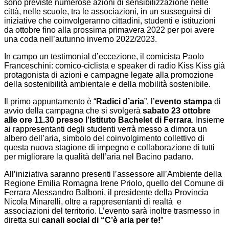
sono previste numerose azioni di sensibilizzazione nelle
città, nelle scuole, tra le associazioni, in un susseguirsi di
iniziative che coinvolgeranno cittadini, studenti e istituzioni
da ottobre fino alla prossima primavera 2022 per poi avere
una coda nell’autunno inverno 2022/2023.
In campo un testimonial d’eccezione, il comicista Paolo
Franceschini: comico-ciclista e speaker di radio Kiss Kiss già
protagonista di azioni e campagne legate alla promozione
della sostenibilità ambientale e della mobilità sostenibile.
Il primo appuntamento è “
Radici d’aria
”, l’
evento stampa
di
avvio della campagna che si svolgerà
sabato 23 ottobre
alle ore 11.30 presso l’Istituto Bachelet di Ferrara
. Insieme
ai rappresentanti degli studenti verrà messo a dimora un
albero dell’aria, simbolo del coinvolgimento collettivo di
questa nuova stagione di impegno e collaborazione di tutti
per migliorare la qualità dell’aria nel Bacino padano.
All’iniziativa saranno presenti l’assessore all’Ambiente della
Regione Emilia Romagna Irene Priolo, quello del Comune di
Ferrara Alessandro Balboni, il presidente della Provincia
Nicola Minarelli, oltre a rappresentanti di realtà e
associazioni del territorio. L’evento sarà inoltre trasmesso in
diretta sui
canali social di “C’è aria per te!
”