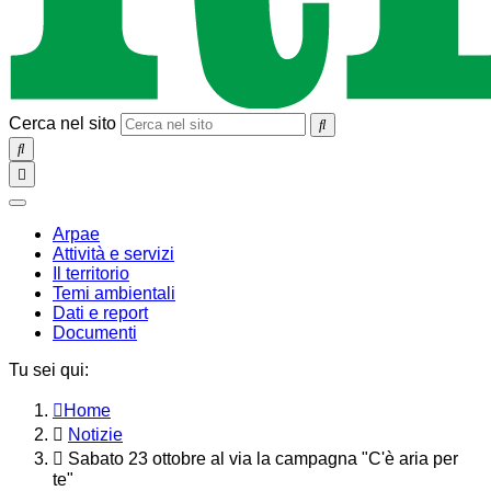
Cerca nel sito
SEARCH
Toggle
navigation
chiudi
Arpae
Attività e servizi
Il territorio
Temi ambientali
Dati e report
Documenti
Tu sei qui:
Home
Notizie
Sabato 23 ottobre al via la campagna "C'è aria per
te"