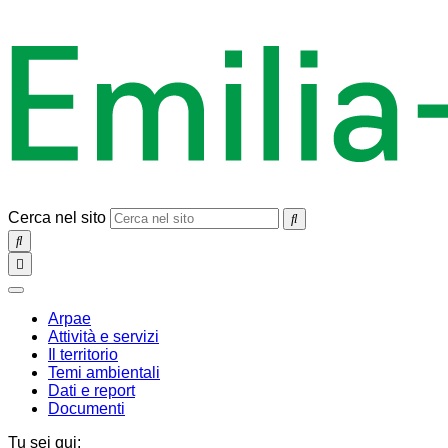
Cerca nel sito
SEARCH
Toggle
navigation
chiudi
Arpae
Attività e servizi
Il territorio
Temi ambientali
Dati e report
Documenti
Tu sei qui: