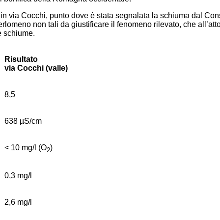
le in via Cocchi, punto dove è stata segnalata la schiuma dal Con
perlomeno non tali da giustificare il fenomeno rilevato, che all’a
e schiume.
Risultato
via Cocchi (valle)
8,5
638 µS/cm
< 10 mg/l (O
)
2
0,3 mg/l
2,6 mg/l