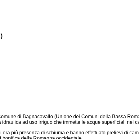
)
dal Comune di Bagnacavallo (Unione dei Comuni della Bassa Rom
 idraulica ad uso irriguo che immette le acque superficiali nel 
vi era più presenza di schiuma e hanno effettuato prelievi di camp
 di bonifica della Romagna occidentale.