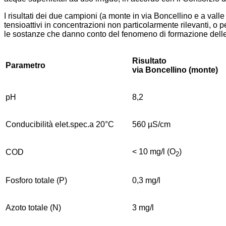
I risultati dei due campioni (a monte in via Boncellino e a val
tensioattivi in concentrazioni non particolarmente rilevanti, o 
le sostanze che danno conto del fenomeno di formazione dell
Risultato
Parametro
via Boncellino (monte)
pH
8,2
Conducibilità elet.spec.a 20°C
560 µS/cm
< 10 mg/l (O
)
COD
2
Fosforo totale (P)
0,3 mg/l
Azoto totale (N)
3 mg/l