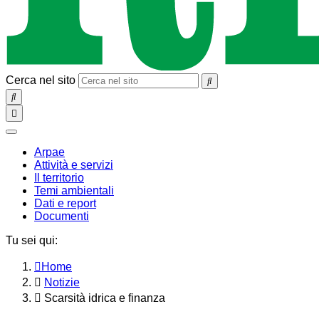
Cerca nel sito
SEARCH
Toggle
navigation
chiudi
Arpae
Attività e servizi
Il territorio
Temi ambientali
Dati e report
Documenti
Tu sei qui:
Home
Notizie
Scarsità idrica e finanza