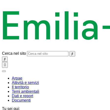
Cerca nel sito
SEARCH
Toggle
navigation
chiudi
Arpae
Attività e servizi
Il territorio
Temi ambientali
Dati e report
Documenti
Tu sei qui: