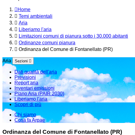
Home
Temi ambientali
Aria
Liberiamo l'aria
Limitazioni comuni di pianura sotto i 30.000 abitanti
Ordinanze comuni pianura
Ordinanza del Comune di Fontanellato (PR)
Aria
Sezioni
Dati qualità dell'aria
Previsioni
Report aria
Inventari emissioni
Piano Aria (PAIR 2030)
Liberiamo l'aria
Scopri di più
Chi siamo
Cosa fa Arpae
Ordinanza del Comune di Fontanellato (PR)