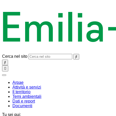
Cerca nel sito
SEARCH
Toggle
navigation
chiudi
Arpae
Attività e servizi
Il territorio
Temi ambientali
Dati e report
Documenti
Tu sei qui: