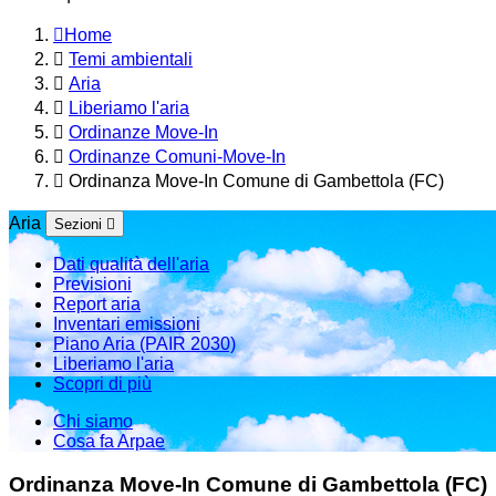
Home
Temi ambientali
Aria
Liberiamo l'aria
Ordinanze Move-In
Ordinanze Comuni-Move-In
Ordinanza Move-In Comune di Gambettola (FC)
Aria
Sezioni
Dati qualità dell'aria
Previsioni
Report aria
Inventari emissioni
Piano Aria (PAIR 2030)
Liberiamo l'aria
Scopri di più
Chi siamo
Cosa fa Arpae
Ordinanza Move-In Comune di Gambettola (FC)