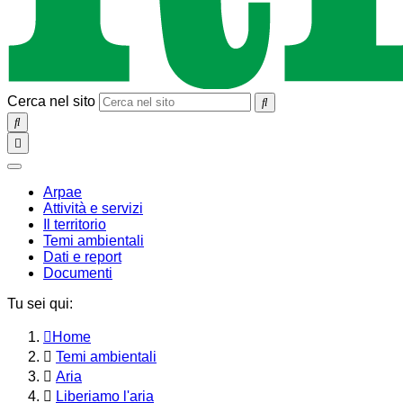
Cerca nel sito
SEARCH
Toggle
navigation
chiudi
Arpae
Attività e servizi
Il territorio
Temi ambientali
Dati e report
Documenti
Tu sei qui:
Home
Temi ambientali
Aria
Liberiamo l'aria