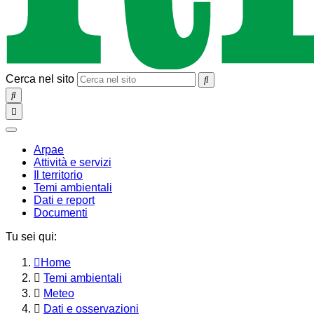
Cerca nel sito
SEARCH
Toggle
navigation
chiudi
Arpae
Attività e servizi
Il territorio
Temi ambientali
Dati e report
Documenti
Tu sei qui:
Home
Temi ambientali
Meteo
Dati e osservazioni