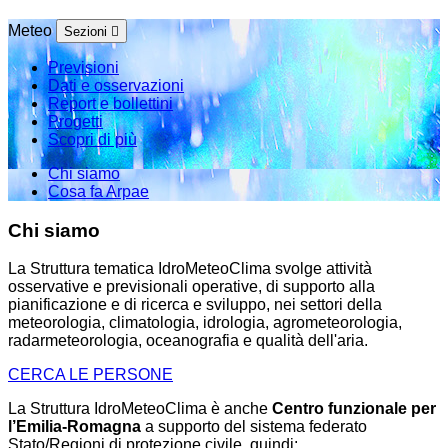
Meteo
Sezioni
Previsioni
Dati e osservazioni
Report e bollettini
Progetti
Scopri di più
Chi siamo
Cosa fa Arpae
Chi siamo
La Struttura tematica IdroMeteoClima svolge attività
osservative e previsionali operative, di supporto alla
pianificazione e di ricerca e sviluppo, nei settori della
meteorologia, climatologia, idrologia, agrometeorologia,
radarmeteorologia, oceanografia e qualità dell'aria.
CERCA LE PERSONE
La Struttura IdroMeteoClima è anche
Centro funzionale per
l’Emilia-Romagna
a supporto del sistema federato
Stato/Regioni di protezione civile, quindi: