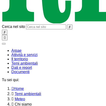
Cerca nel sito
SEARCH
Toggle
navigation
chiudi
Arpae
Attività e servizi
Il territorio
Temi ambientali
Dati e report
Documenti
Tu sei qui:
Home
Temi ambientali
Meteo
Chi siamo