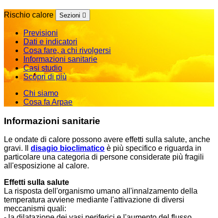
Rischio calore
Sezioni
Previsioni
Dati e indicatori
Cosa fare, a chi rivolgersi
Informazioni sanitarie
Casi studio
Scopri di più
Chi siamo
Cosa fa Arpae
Informazioni sanitarie
Le ondate di calore possono avere effetti sulla salute, anche
gravi. Il
disagio bioclimatico
è più specifico e riguarda in
particolare una categoria di persone considerate più fragili
all'esposizione al calore.
Effetti sulla salute
La risposta dell'organismo umano all'innalzamento della
temperatura avviene mediante l'attivazione di diversi
meccanismi quali:
- la dilatazione dei vasi periferici e l'aumento del flusso