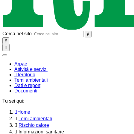
Cerca nel sito
SEARCH
Toggle
navigation
chiudi
Arpae
Attività e servizi
Il territorio
Temi ambientali
Dati e report
Documenti
Tu sei qui:
Home
Temi ambientali
Rischio calore
Informazioni sanitarie