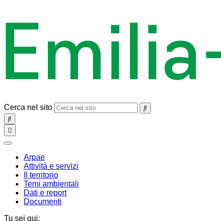
Cerca nel sito
SEARCH
Toggle
navigation
chiudi
Arpae
Attività e servizi
Il territorio
Temi ambientali
Dati e report
Documenti
Tu sei qui: