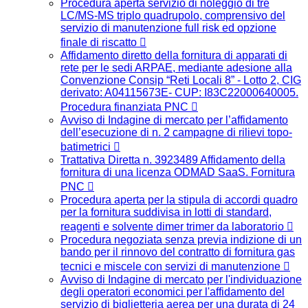
Procedura aperta servizio di noleggio di tre
LC/MS-MS triplo quadrupolo, comprensivo del
servizio di manutenzione full risk ed opzione
finale di riscatto
Affidamento diretto della fornitura di apparati di
rete per le sedi ARPAE, mediante adesione alla
Convenzione Consip “Reti Locali 8” - Lotto 2, CIG
derivato: A04115673E- CUP: I83C22000640005.
Procedura finanziata PNC
Avviso di Indagine di mercato per l’affidamento
dell’esecuzione di n. 2 campagne di rilievi topo-
batimetrici
Trattativa Diretta n. 3923489 Affidamento della
fornitura di una licenza ODMAD SaaS. Fornitura
PNC
Procedura aperta per la stipula di accordi quadro
per la fornitura suddivisa in lotti di standard,
reagenti e solvente dimer trimer da laboratorio
Procedura negoziata senza previa indizione di un
bando per il rinnovo del contratto di fornitura gas
tecnici e miscele con servizi di manutenzione
Avviso di Indagine di mercato per l'individuazione
degli operatori economici per l'affidamento del
servizio di biglietteria aerea per una durata di 24