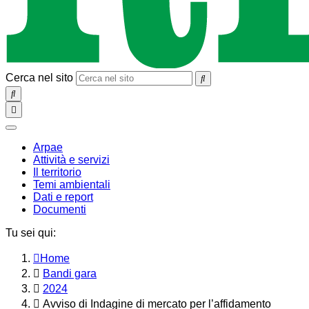
Cerca nel sito
SEARCH
Toggle
navigation
chiudi
Arpae
Attività e servizi
Il territorio
Temi ambientali
Dati e report
Documenti
Tu sei qui:
Home
Bandi gara
2024
Avviso di Indagine di mercato per l’affidamento