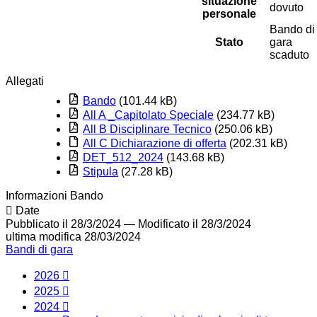
situazione
dovuto
personale
Bando di
Stato
gara
scaduto
Allegati
Bando
(101.44 kB)
All A _Capitolato Speciale
(234.77 kB)
All B Disciplinare Tecnico
(250.06 kB)
All C Dichiarazione di offerta
(202.31 kB)
DET_512_2024
(143.68 kB)
Stipula
(27.28 kB)
Informazioni Bando
Date
Pubblicato il 28/3/2024
—
Modificato il 28/3/2024
ultima modifica
28/03/2024
Bandi di gara
2026
2025
2024