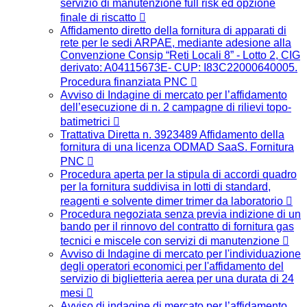
servizio di manutenzione full risk ed opzione
finale di riscatto
Affidamento diretto della fornitura di apparati di
rete per le sedi ARPAE, mediante adesione alla
Convenzione Consip “Reti Locali 8” - Lotto 2, CIG
derivato: A04115673E- CUP: I83C22000640005.
Procedura finanziata PNC
Avviso di Indagine di mercato per l’affidamento
dell’esecuzione di n. 2 campagne di rilievi topo-
batimetrici
Trattativa Diretta n. 3923489 Affidamento della
fornitura di una licenza ODMAD SaaS. Fornitura
PNC
Procedura aperta per la stipula di accordi quadro
per la fornitura suddivisa in lotti di standard,
reagenti e solvente dimer trimer da laboratorio
Procedura negoziata senza previa indizione di un
bando per il rinnovo del contratto di fornitura gas
tecnici e miscele con servizi di manutenzione
Avviso di Indagine di mercato per l'individuazione
degli operatori economici per l'affidamento del
servizio di biglietteria aerea per una durata di 24
mesi
Avviso di indagine di mercato per l’affidamento