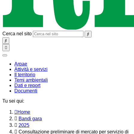
Cerca nel sito
SEARCH
Toggle
navigation
chiudi
Arpae
Attività e servizi
Il territorio
Temi ambientali
Dati e report
Documenti
Tu sei qui:
Home
Bandi gara
2025
Consultazione preliminare di mercato per servizio di