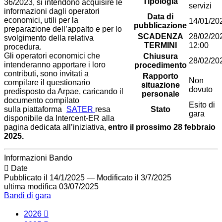
Tipologia
36/2023, si intendono acquisire le
servizi
informazioni dagli operatori
Data di
economici, utili per la
14/01/20
pubblicazione
preparazione dell’appalto e per lo
SCADENZA
28/02/20
svolgimento della relativa
TERMINI
12:00
procedura.
Gli operatori economici che
Chiusura
28/02/20
intenderanno apportare i loro
procedimento
contributi, sono invitati a
Rapporto
Non
compilare il questionario
situazione
dovuto
predisposto da Arpae, caricando il
personale
documento compilato
Esito di
sulla piattaforma
SATER
resa
Stato
gara
disponibile da Intercent-ER alla
pagina dedicata all’iniziativa,
entro il prossimo 28 febbraio
2025.
Informazioni Bando
Date
Pubblicato il 14/1/2025
—
Modificato il 3/7/2025
ultima modifica
03/07/2025
Bandi di gara
2026