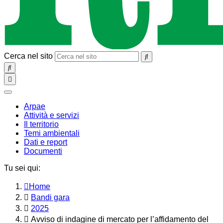
Cerca nel sito
SEARCH
Toggle
navigation
chiudi
Arpae
Attività e servizi
Il territorio
Temi ambientali
Dati e report
Documenti
Tu sei qui:
Home
Bandi gara
2025
Avviso di indagine di mercato per l’affidamento del