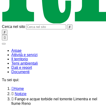
Cerca nel sito
SEARCH
Toggle
navigation
chiudi
Arpae
Attività e servizi
Il territorio
Temi ambientali
Dati e report
Documenti
Tu sei qui:
Home
Notizie
Fango e acque torbide nel torrente Limentra e nel
fiume Reno