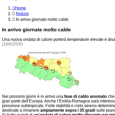
Home
Notizie
In arrivo giornate molto calde
In arrivo giornate molto calde
Una nuova ondata di calore porterà temperature elevate e dis
(16/6/2026)
Nei prossimi giorni è in arrivo una
fase di caldo anomalo
che 
gran parte dell'Europa. Anche l’Emilia-Romagna sarà interessa
pressione subtropicale. Forte stabilità e cielo sereno deter
destinate a rimanere
ampiamente sopra i 35 gradi
sulle pianu
Si tratta quindi di
un’ondata di calore molto rilevante per int