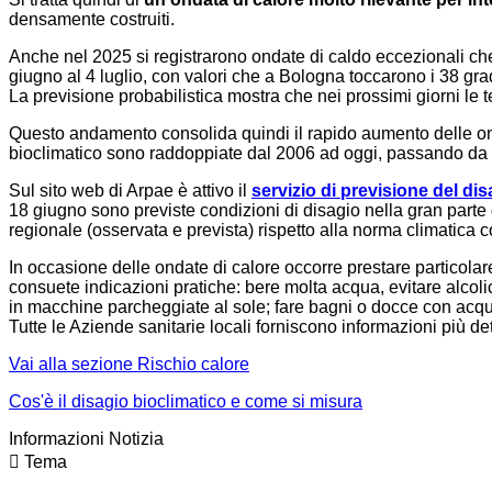
densamente costruiti.
Anche nel 2025 si registrarono ondate di caldo eccezionali che
giugno al 4 luglio, con valori che a Bologna toccarono i 38 grad
La previsione probabilistica mostra che nei prossimi giorni le
Questo andamento consolida quindi il rapido aumento delle onda
bioclimatico sono raddoppiate dal 2006 ad oggi, passando da 
Sul sito web di Arpae è attivo il
servizio di previsione del di
18 giugno sono previste condizioni di disagio nella gran parte
regionale (osservata e prevista) rispetto alla norma climatica c
In occasione delle ondate di calore occorre prestare particolare 
consuete indicazioni pratiche: bere molta acqua, evitare alcoli
in macchine parcheggiate al sole; fare bagni o docce con acqua 
Tutte le Aziende sanitarie locali forniscono informazioni più de
Vai alla sezione Rischio calore
Cos'è il disagio bioclimatico e come si misura
Informazioni Notizia
Tema