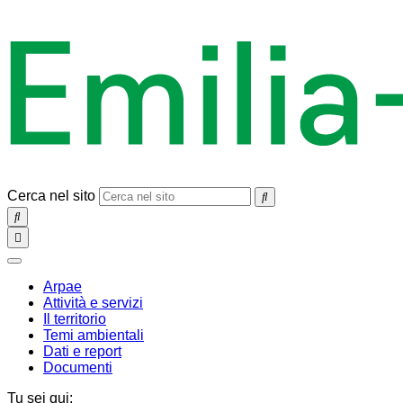
Cerca nel sito
SEARCH
Toggle
navigation
chiudi
Arpae
Attività e servizi
Il territorio
Temi ambientali
Dati e report
Documenti
Tu sei qui: