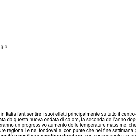
agio
in Italia farà sentire i suoi effetti principalmente su tutto il centr
ta da questa nuova ondata di calore, la seconda dell’anno dopo
mineranno un progressivo aumento delle temperature massime, ch
re regionali e nei fondovalle, con punte che nel fine settimana p
ensità e per il suo carattere duraturo
, con conseguente accumul