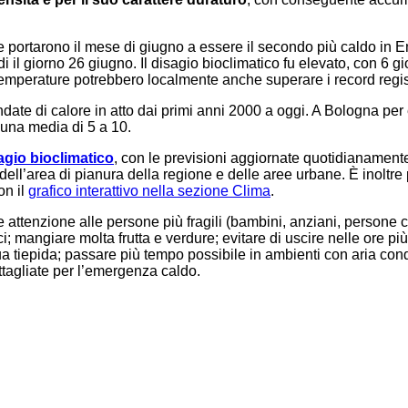
 portarono il mese di giugno a essere il secondo più caldo in Em
i il giorno 26 giugno. Il disagio bioclimatico fu elevato, con 6 g
 temperature potrebbero localmente anche superare i record regis
te di calore in atto dai primi anni 2000 a oggi. A Bologna per 
una media di 5 a 10.
sagio bioclimatico
, con le previsioni aggiornate quotidianamente 
 dell’area di pianura della regione e delle aree urbane. È inolt
on il
grafico interattivo nella sezione Clima
.
attenzione alle persone più fragili (bambini, anziani, persone con
ci; mangiare molta frutta e verdure; evitare di uscire nelle ore p
tiepida; passare più tempo possibile in ambienti con aria condiz
ttagliate per l’emergenza caldo.