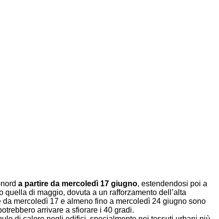
o-nord
a partire da mercoledì 17 giugno
, estendendosi poi a
 quella di maggio, dovuta a un rafforzamento dell’alta
e da mercoledì 17 e almeno fino a mercoledì 24 giugno sono
otrebbero arrivare a sfiorare i 40 gradi.
o di calore negli edifici, specialmente nei tessuti urbani più