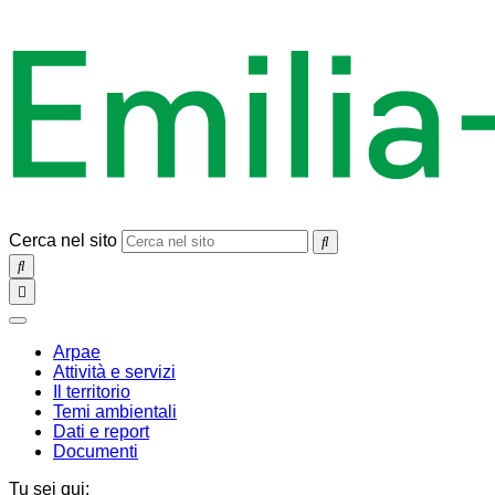
Cerca nel sito
SEARCH
Toggle
navigation
chiudi
Arpae
Attività e servizi
Il territorio
Temi ambientali
Dati e report
Documenti
Tu sei qui: