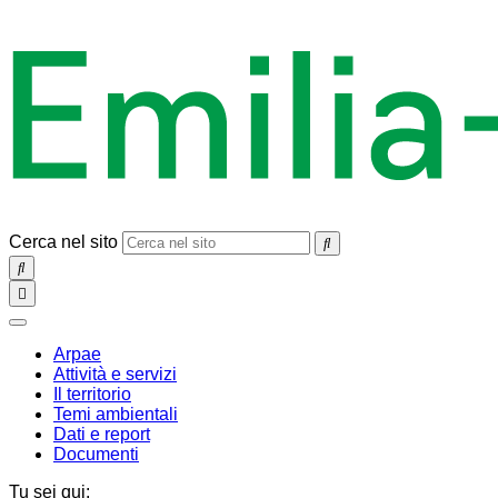
Cerca nel sito
SEARCH
Toggle
navigation
chiudi
Arpae
Attività e servizi
Il territorio
Temi ambientali
Dati e report
Documenti
Tu sei qui: