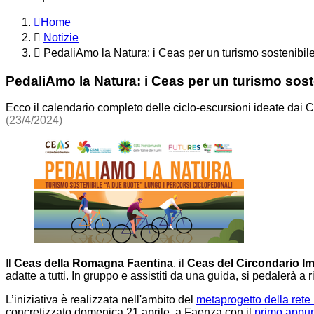
Home
Notizie
PedaliAmo la Natura: i Ceas per un turismo sostenibile
PedaliAmo la Natura: i Ceas per un turismo soste
Ecco il calendario completo delle ciclo-escursioni ideate dai 
(23/4/2024)
Il
Ceas della Romagna Faentina
, il
Ceas del Circondario I
adatte a tutti. In gruppo e assistiti da una guida, si pedalerà a
L’iniziativa è realizzata nell'ambito del
metaprogetto della ret
concretizzato domenica 21 aprile a Faenza con il
primo appu