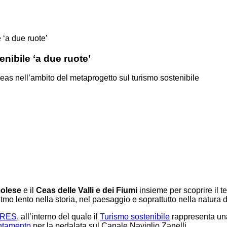
 ‘a due ruote’
nibile ‘a due ruote’
Ceas nell’ambito del metaprogetto sul turismo sostenibile
molese
e il
Ceas delle Valli e dei Fiumi
insieme per scoprire il te
 ritmo lento nella storia, nel paesaggio e soprattutto nella natura
e RES
, all’interno del quale il
Turismo sostenibile
rappresenta una
ntamento
per la pedalata sul Canale Naviglio Zanelli.