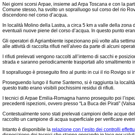
Nei giorni scorsi Arpae, insieme ad Arpa Toscana e con la parte
Comune stesso, ha svolto un sopralluogo sul corso del rio Rovigo
discendono nel corso d’acqua.
In località Molino della Lastra, a circa 5 km a valle della zona d
eventuali nuove piene del corso d’acqua. In questo punto erano v
Gli operatori di Agriambiente ispezionano più volte alla settiman
alle attività di raccolta rifiuti nell'alveo da parte di alcuni operat
I rifiuti prelevati vengono raccolti all’interno di sacchi e posizi
strada e saranno periodicamente trasportati allo smaltimento i
Il sopralluogo è proseguito fino al punto in cui il rio Rovigo si i
Proseguendo lungo il fiume Santerno, si è raggiunta la località 
questo tratto erano visibili pochissimi residui di rifiuti.
I tecnici di Arpae Emilia-Romagna hanno proseguito poi l’ispezi
precedenti ispezioni, ovvero presso “La Buca dei Pirati” (Valsalv
Contestualmente sono stati prelevati campioni delle acque del
raccolto un campione di acqua superficiale per verificare eventu
Intanto è disponibile la
relazione
con l’esito dei controlli effett
disposizione dei tecnici che stanno operando in loco per valut