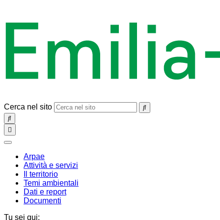
Cerca nel sito
SEARCH
Toggle
navigation
chiudi
Arpae
Attività e servizi
Il territorio
Temi ambientali
Dati e report
Documenti
Tu sei qui: