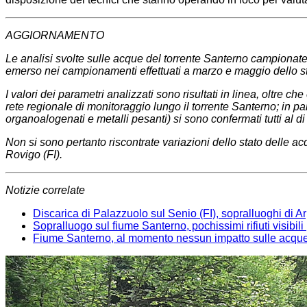
AGGIORNAMENTO
Le analisi svolte sulle acque del torrente Santerno campionate
emerso nei campionamenti effettuati a marzo e maggio dello 
I valori dei parametri analizzati sono risultati in l
inea, oltre che
rete regionale di monitoraggio lungo il torrente Santerno; in par
organoalogenati e metalli pesanti) si sono confermati tutti al di s
Non si sono pertanto riscontrate variazioni dello stato delle a
Rovigo (FI).
Notizie correlate
Discarica di Palazzuolo sul Senio (FI), sopralluoghi di A
Sopralluogo sul fiume Santerno, pochissimi rifiuti visibili
Fiume Santerno, al momento nessun impatto sulle acqu