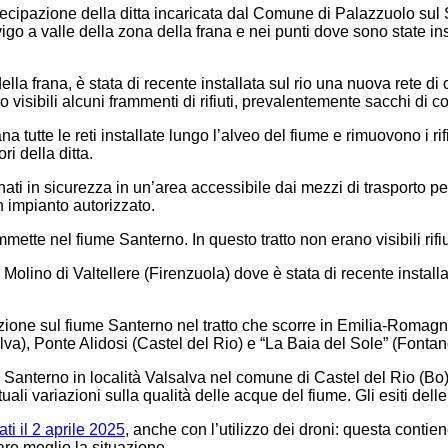
cipazione della ditta incaricata dal Comune di Palazzuolo sul Sen
 a valle della zona della frana e nei punti dove sono state instal
ella frana, è stata di recente installata sul rio una nuova rete di 
isibili alcuni frammenti di rifiuti, prevalentemente sacchi di con
a tutte le reti installate lungo l’alveo del fiume e rimuovono i ri
ori della ditta.
onati in sicurezza in un’area accessibile dai mezzi di trasporto per 
n impianto autorizzato.
mmette nel fiume Santerno. In questo tratto non erano visibili rifiu
Molino di Valtellere (Firenzuola) dove è stata di recente installa
one sul fiume Santerno nel tratto che scorre in Emilia-Romagna. 
a), Ponte Alidosi (Castel del Rio) e “La Baia del Sole” (Fontanelic
 Santerno in località Valsalva nel comune di Castel del Rio (B
ali variazioni sulla qualità delle acque del fiume. Gli esiti delle
uati il 2 aprile 2025
, anche con l’utilizzo dei droni: questa conti
are meglio la situazione.