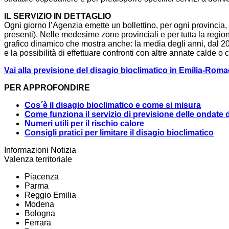
IL SERVIZIO IN DETTAGLIO
Ogni giorno l’Agenzia emette un bollettino, per ogni provincia
presenti). Nelle medesime zone provinciali e per tutta la regio
grafico dinamico che mostra anche: la media degli anni, dal 200
e la possibilità di effettuare confronti con altre annate calde 
Vai alla previsione del disagio bioclimatico in Emilia-Rom
PER APPROFONDIRE
Cos´è il disagio bioclimatico e come si misura
Come funziona il servizio di previsione delle ondate d
Numeri utili per il rischio calore
Consigli pratici per limitare il disagio bioclimatico
Informazioni Notizia
Valenza territoriale
Piacenza
Parma
Reggio Emilia
Modena
Bologna
Ferrara