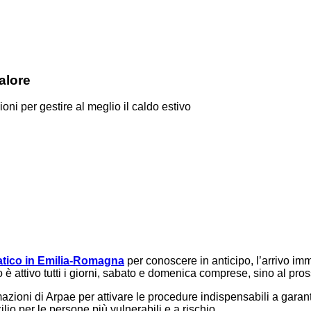
calore
oni per gestire al meglio il caldo estivo
matico in Emilia-Romagna
per conoscere in anticipo, l’arrivo im
zio è attivo tutti i giorni, sabato e domenica comprese, sino al pr
rmazioni di Arpae per attivare le procedure indispensabili a gara
ilio per le persone più vulnerabili e a rischio.