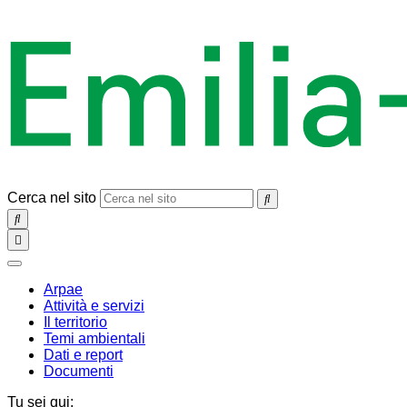
Cerca nel sito
SEARCH
Toggle
navigation
chiudi
Arpae
Attività e servizi
Il territorio
Temi ambientali
Dati e report
Documenti
Tu sei qui: