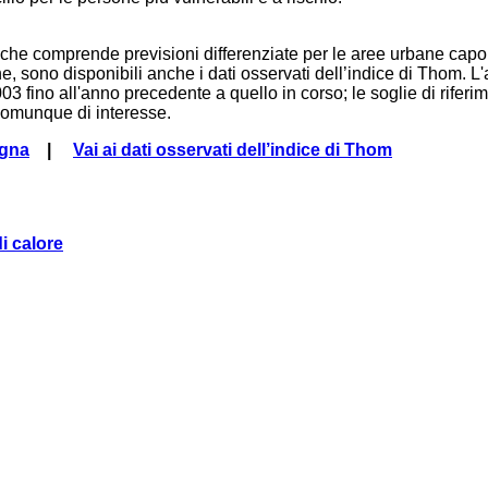
, che comprende previsioni differenziate per le aree urbane capo
ne, sono disponibili anche i dati osservati dell’indice di Thom.
3 fino all'anno precedente a quello in corso; le soglie di riferi
o comunque di interesse.
agna
|
Vai ai dati osservati dell’indice di Thom
i calore