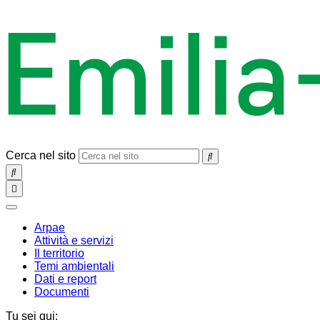
Cerca nel sito
SEARCH
Toggle
navigation
chiudi
Arpae
Attività e servizi
Il territorio
Temi ambientali
Dati e report
Documenti
Tu sei qui: