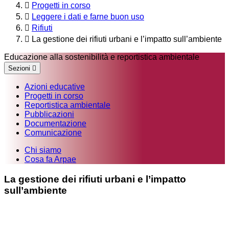
Progetti in corso
Leggere i dati e farne buon uso
Rifiuti
La gestione dei rifiuti urbani e l’impatto sull’ambiente
Educazione alla sostenibilità e reportistica ambientale
Sezioni
Azioni educative
Progetti in corso
Reportistica ambientale
Pubblicazioni
Documentazione
Comunicazione
Chi siamo
Cosa fa Arpae
La gestione dei rifiuti urbani e l’impatto
sull’ambiente