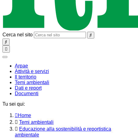
Cerca nel sito
SEARCH
Toggle
navigation
chiudi
Arpae
Attività e servizi
Il territorio
Temi ambientali
Dati e report
Documenti
Tu sei qui:
Home
Temi ambientali
Educazione alla sostenibilità e reportistica
ambientale