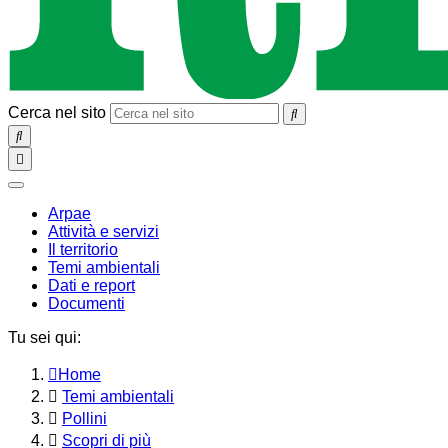
Cerca nel sito
SEARCH
Toggle
navigation
chiudi
Arpae
Attività e servizi
Il territorio
Temi ambientali
Dati e report
Documenti
Tu sei qui:
Home
Temi ambientali
Pollini
Scopri di più