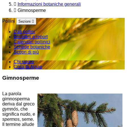
Informazioni botaniche generali
Gimnosperme
Pollini
Sezioni
Dati pollini
Bollettini e report
Calendari pollinici
Schede botaniche
Scopri di più
Chi siamo
Cosa fa Arpae
Gimnosperme
La parola
gimnosperma
deriva dal greco
gymnós
, che
significa nudo, e
spermos
, seme.
Il termine allude