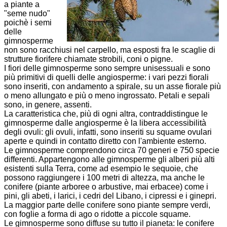
a piante a
"seme nudo"
poichè i semi
delle
gimnosperme
non sono racchiusi nel carpello, ma esposti fra le scaglie di
strutture fiorifere chiamate strobili, coni o pigne.
I fiori delle gimnosperme sono sempre unisessuali e sono
più primitivi di quelli delle angiosperme: i vari pezzi fiorali
sono inseriti, con andamento a spirale, su un asse fiorale più
o meno allungato e più o meno ingrossato. Petali e sepali
sono, in genere, assenti.
La caratteristica che, più di ogni altra, contraddistingue le
gimnosperme dalle angiosperme è la libera accessibilità
degli ovuli: gli ovuli, infatti, sono inseriti su squame ovulari
aperte e quindi in contatto diretto con l'ambiente esterno.
Le gimnosperme comprendono circa 70 generi e 750 specie
differenti. Appartengono alle gimnosperme gli alberi più alti
esistenti sulla Terra, come ad esempio le sequoie, che
possono raggiungere i 100 metri di altezza, ma anche le
conifere (piante arboree o arbustive, mai erbacee) come i
pini, gli abeti, i larici, i cedri del Libano, i cipressi e i ginepri.
La maggior parte delle conifere sono piante sempre verdi,
con foglie a forma di ago o ridotte a piccole squame.
Le gimnosperme sono diffuse su tutto il pianeta: le conifere