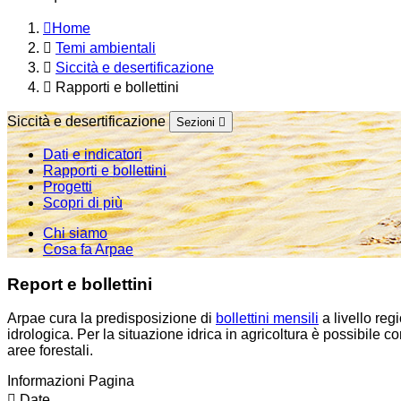
Home
Temi ambientali
Siccità e desertificazione
Rapporti e bollettini
Siccità e desertificazione
Sezioni
Dati e indicatori
Rapporti e bollettini
Progetti
Scopri di più
Chi siamo
Cosa fa Arpae
Report e bollettini
Arpae cura la predisposizione di
bollettini mensili
a livello reg
idrologica. Per la situazione idrica in agricoltura è possibile c
aree forestali.
Informazioni Pagina
Date