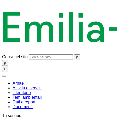
Cerca nel sito
SEARCH
Toggle
navigation
chiudi
Arpae
Attività e servizi
Il territorio
Temi ambientali
Dati e report
Documenti
Tu sei qui: