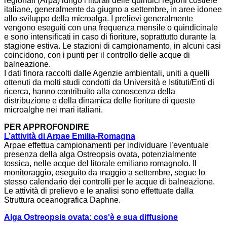
regionali (Arpa) lungo i litorali delle quindici regioni costiere
italiane, generalmente da giugno a settembre, in aree idonee
allo sviluppo della microalga. I prelievi generalmente
vengono eseguiti con una frequenza mensile o quindicinale
e sono intensificati in caso di fioriture, soprattutto durante la
stagione estiva. Le stazioni di campionamento, in alcuni casi
coincidono, con i punti per il controllo delle acque di
balneazione.
I dati finora raccolti dalle Agenzie ambientali, uniti a quelli
ottenuti da molti studi condotti da Università e Istituti/Enti di
ricerca, hanno contribuito alla conoscenza della
distribuzione e della dinamica delle fioriture di queste
microalghe nei mari italiani.
PER APPROFONDIRE
L’attività di Arpae Emilia-Romagna
Arpae effettua campionamenti per individuare l’eventuale
presenza della alga Ostreopsis ovata, potenzialmente
tossica, nelle acque del litorale emiliano romagnolo. Il
monitoraggio, eseguito da maggio a settembre, segue lo
stesso calendario dei controlli per le acque di balneazione.
Le attività di prelievo e le analisi sono effettuate dalla
Struttura oceanografica Daphne.
Alga Ostreopsis ovata: cos'è e sua diffusione