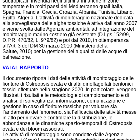
subtropicali rinvenuta negli ultimi anni anche in zone
temperate e in molti paesi del Mediterraneo quali Italia,
Spagna, Francia, Grecia, Croazia, Albania, Tunisia, Libano,
Egitto, Algeria. L'attività di monitoraggio nazionale dedicata
alla sorveglianza delle alghe tossiche è attiva dall'anno 2007
e viene svolta dalle Agenzie ambientali, ad integrazione del
monitoraggio marino costiero già esistente (D.Lgs 152/99,
D.P.R. 470/82, L. 979/82) e poi dal 2010, in ottemperanza
all’Art. 3 del DM 30 marzo 2010 (Ministero della
Salute, 2010) per la gestione della qualità delle acque di
balneazione.
VAI AL RAPPORTO
Il documento riporta i dati delle attività di monitoraggio delle
fioriture di Ostreopsis ovata e di altri dinoflagellati bentonici
tossici effettuate nella stagione 2020. In particolare, vengono
illustrati i risultati e le metodologie di campionamento e di
analisi, di sorveglianza, informazione, comunicazione e
gestione in caso di fioriture tossiche per valutare sia
l’andamento del fenomeno, sia l’efficacia delle attività messe
in atto per rilevare e controllare la distribuzione, le
abbondanze e le dinamiche spazio-temporali di Ostreopsis
ovata e dei bloom associati.
Le attività di monitoraggio sono condotte dalle Agenzie