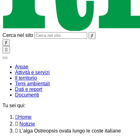
Cerca nel sito
SEARCH
Toggle
navigation
chiudi
Arpae
Attività e servizi
Il territorio
Temi ambientali
Dati e report
Documenti
Tu sei qui:
Home
Notizie
L’alga Ostreopsis ovata lungo le coste italiane