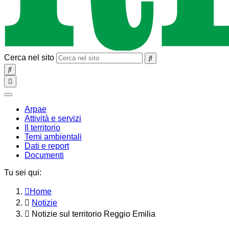
Cerca nel sito
SEARCH
Toggle
navigation
chiudi
Arpae
Attività e servizi
Il territorio
Temi ambientali
Dati e report
Documenti
Tu sei qui:
Home
Notizie
Notizie sul territorio Reggio Emilia