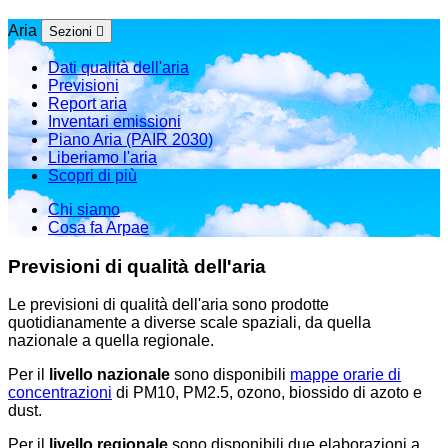
Aria
Sezioni
Dati qualità dell'aria
Previsioni
Report aria
Inventari emissioni
Piano Aria (PAIR 2030)
Liberiamo l'aria
Scopri di più
Chi siamo
Cosa fa Arpae
Previsioni di qualità dell'aria
Le previsioni di qualità dell'aria sono prodotte
quotidianamente a diverse scale spaziali, da quella
nazionale a quella regionale.
Per il
livello nazionale
sono disponibili
mappe orarie di
concentrazioni
di PM10, PM2.5, ozono, biossido di azoto e
dust.
Per il
livello regionale
sono disponibili due elaborazioni a