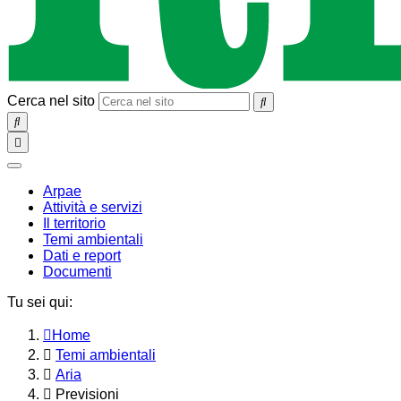
Cerca nel sito
SEARCH
Toggle
navigation
chiudi
Arpae
Attività e servizi
Il territorio
Temi ambientali
Dati e report
Documenti
Tu sei qui:
Home
Temi ambientali
Aria
Previsioni