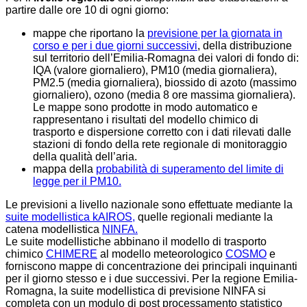
partire dalle ore 10 di ogni giorno:
mappe che riportano la
previsione per la giornata in
corso e per i due giorni successivi
, della distribuzione
sul territorio dell’Emilia-Romagna dei valori di fondo di:
IQA (valore giornaliero), PM10 (media giornaliera),
PM2.5 (media giornaliera), biossido di azoto (massimo
giornaliero), ozono (media 8 ore massima giornaliera).
Le mappe sono prodotte in modo automatico e
rappresentano i risultati del modello chimico di
trasporto e dispersione corretto con i dati rilevati dalle
stazioni di fondo della rete regionale di monitoraggio
della qualità dell’aria.
mappa della
probabilità di superamento del limite di
legge per il PM10.
Le previsioni a livello nazionale sono effettuate mediante la
suite modellistica kAIROS,
quelle regionali mediante la
catena modellistica
NINFA.
Le suite modellistiche abbinano il modello di trasporto
chimico
CHIMERE
al modello meteorologico
COSMO
e
forniscono mappe di concentrazione dei principali inquinanti
per il giorno stesso e i due successivi. Per la regione Emilia-
Romagna, la suite modellistica di previsione NINFA si
completa con un modulo di post processamento statistico