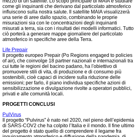
mezzo di un satellite. Lo scopo principale di MAIA è studiare
come gli inquinanti che derivano dal particolato atmosferico
influiscono sulla nostra salute. Il satellite MAIA visualizzerà
una serie di aree dallo spazio, combinando le proprie
misurazioni sia con le concentrazioni degli inquinanti
misurati a terra, sia con i risultati dei modelli informatici. Tutto
ciò porterà a generare mappe giornaliere del particolato
atmosferico in specifiche aree della Terra.
Life Prepair
Il progetto europeo Prepair (Po Regions engaged to policies
of air), che coinvolge 18 partner nazionali e internazionali tra
cui tutte le regioni del bacino padano, ha l'obiettivo di
promuovere stili di vita, di produzione e di consumo più
sostenibili, cioè capaci di incidere sulla riduzione delle
emissioni; per farlo, il piano individua specifiche azioni di
sensibilizzazione e divulgazione rivolte a operatori pubblici,
privati e alle comunità locali.
PROGETTI CONCLUSI
PulVirus
Il progetto “Pulvirus” è nato nel 2020, nel pieno dell’epidemia
di SARS-COV2 che ha colpito l’Italia e il mondo. Il fine ultimo
del progetto è stato quello di comprendere il legame fra
inquinamento atmosferico e diffusione della pandemia, di