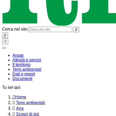
Cerca nel sito
SEARCH
Toggle
navigation
chiudi
Arpae
Attività e servizi
Il territorio
Temi ambientali
Dati e report
Documenti
Tu sei qui:
Home
Temi ambientali
Aria
Scopri di più