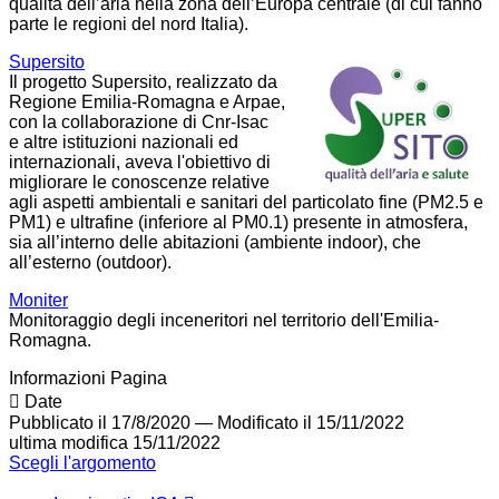
qualità dell’aria nella zona dell’Europa centrale (di cui fanno
parte le regioni del nord Italia).
Supersito
Il progetto Supersito, realizzato da
Regione Emilia-Romagna e Arpae,
con la collaborazione di Cnr-Isac
e altre istituzioni nazionali ed
internazionali, aveva l'obiettivo di
migliorare le conoscenze relative
agli aspetti ambientali e sanitari del particolato fine (PM2.5 e
PM1) e ultrafine (inferiore al PM0.1) presente in atmosfera,
sia all’interno delle abitazioni (ambiente indoor), che
all’esterno (outdoor).
Moniter
Monitoraggio degli inceneritori nel territorio dell'Emilia-
Romagna.
Informazioni Pagina
Date
Pubblicato il 17/8/2020
—
Modificato il 15/11/2022
ultima modifica
15/11/2022
Scegli l'argomento