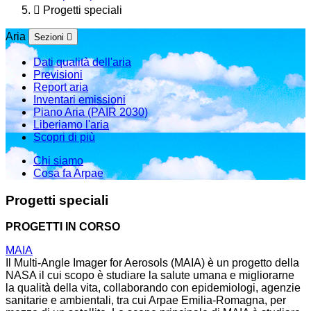
Progetti speciali
Aria
Sezioni
Dati qualità dell'aria
Previsioni
Report aria
Inventari emissioni
Piano Aria (PAIR 2030)
Liberiamo l'aria
Scopri di più
Chi siamo
Cosa fa Arpae
Progetti speciali
PROGETTI IN CORSO
MAIA
Il Multi-Angle Imager for Aerosols (MAIA) è un progetto della
NASA il cui scopo è studiare la salute umana e migliorarne
la qualità della vita, collaborando con epidemiologi, agenzie
sanitarie e ambientali, tra cui Arpae Emilia-Romagna, per