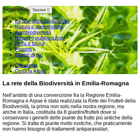
Biodiversità
Sezioni
La rete della biodiversità
Natura e aree protette
Agrobiodiversità
Report e pubblicazioni
Flora e fauna
Progetti
Scopri di più
Chi siamo
Cosa fa Arpae
La rete della Biodiversità in Emilia-Romagna
Nell'ambito di una convenzione fra la Regione Emilia-
Romagna e Arpae è stata realizzata la Rete dei Frutteti della
Biodiversità, la prima non solo nella nostra regione, ma
anche in Italia, costituita da 8 giardini/frutteti dove si
conservano i gemelli delle piante da frutto più antiche della
regione. Si tratta di piante molto rustiche, che praticamente
non hanno bisogno di trattamenti antiparassitari.