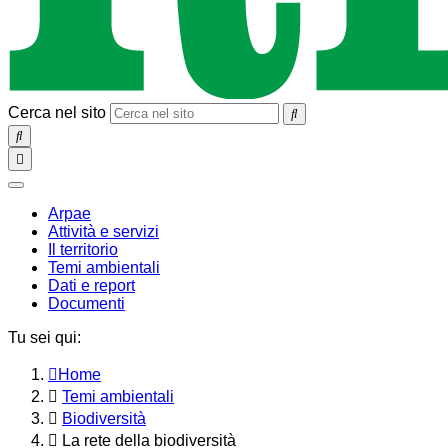
Cerca nel sito
SEARCH
Toggle
navigation
chiudi
Arpae
Attività e servizi
Il territorio
Temi ambientali
Dati e report
Documenti
Tu sei qui:
Home
Temi ambientali
Biodiversità
La rete della biodiversità