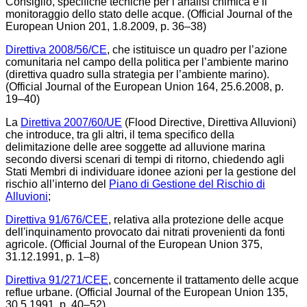
Consiglio, specifiche tecniche per l’analisi chimica e il
monitoraggio dello stato delle acque. (Official Journal of the
European Union 201, 1.8.2009, p. 36–38)
Direttiva 2008/56/CE
, che istituisce un quadro per l’azione
comunitaria nel campo della politica per l’ambiente marino
(direttiva quadro sulla strategia per l’ambiente marino).
(Official Journal of the European Union 164, 25.6.2008, p.
19–40)
La
Direttiva 2007/60/UE
(Flood Directive, Direttiva Alluvioni)
che introduce, tra gli altri, il tema specifico della
delimitazione delle aree soggette ad alluvione marina
secondo diversi scenari di tempi di ritorno, chiedendo agli
Stati Membri di individuare idonee azioni per la gestione del
rischio all’interno del
Piano di Gestione del Rischio di
Alluvion
i
;
Direttiva 91/676/CEE
, relativa alla protezione delle acque
dell'inquinamento provocato dai nitrati provenienti da fonti
agricole. (Official Journal of the European Union 375,
31.12.1991, p. 1–8)
Direttiva 91/271/CEE
, concernente il trattamento delle acque
reflue urbane. (Official Journal of the European Union 135,
30.5.1991, p. 40–52)