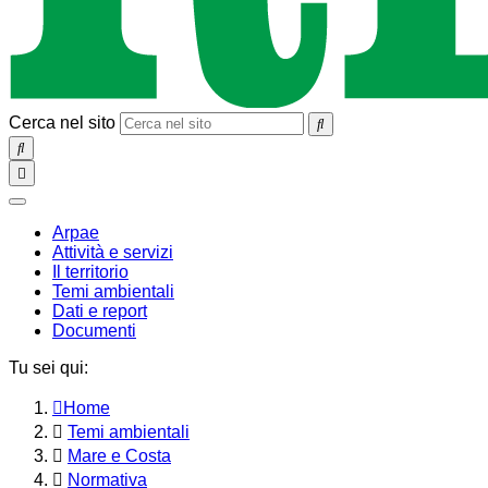
Cerca nel sito
SEARCH
Toggle
navigation
chiudi
Arpae
Attività e servizi
Il territorio
Temi ambientali
Dati e report
Documenti
Tu sei qui:
Home
Temi ambientali
Mare e Costa
Normativa