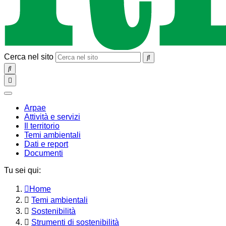
Cerca nel sito
SEARCH
Toggle
navigation
chiudi
Arpae
Attività e servizi
Il territorio
Temi ambientali
Dati e report
Documenti
Tu sei qui:
Home
Temi ambientali
Sostenibilità
Strumenti di sostenibilità