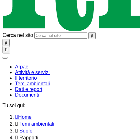
Cerca nel sito
SEARCH
Toggle
navigation
chiudi
Arpae
Attività e servizi
Il territorio
Temi ambientali
Dati e report
Documenti
Tu sei qui:
Home
Temi ambientali
Suolo
Rapporti