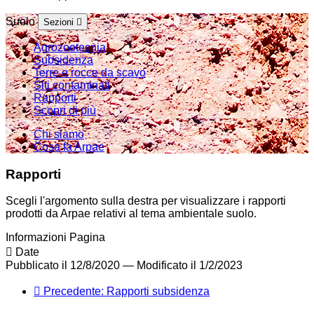
Suolo
Sezioni
Agrozootecnia
Subsidenza
Terre e rocce da scavo
Siti contaminati
Rapporti
Scopri di più
Chi siamo
Cosa fa Arpae
Rapporti
Scegli l'argomento sulla destra per visualizzare i rapporti
prodotti da Arpae relativi al tema ambientale suolo.
Informazioni Pagina
Date
Pubblicato il 12/8/2020
—
Modificato il 1/2/2023
Precedente: Rapporti subsidenza