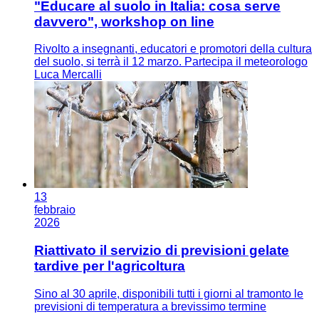
"Educare al suolo in Italia: cosa serve
davvero", workshop on line
Rivolto a insegnanti, educatori e promotori della cultura
del suolo, si terrà il 12 marzo. Partecipa il meteorologo
Luca Mercalli
13
febbraio
2026
Riattivato il servizio di previsioni gelate
tardive per l'agricoltura
Sino al 30 aprile, disponibili tutti i giorni al tramonto le
previsioni di temperatura a brevissimo termine