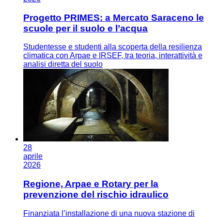
Progetto PRIMES: a Mercato Saraceno le
scuole per il suolo e l’acqua
Studentesse e studenti alla scoperta della resilienza
climatica con Arpae e IRSEF, tra teoria, interattività e
analisi diretta del suolo
28
aprile
2026
Regione, Arpae e Rotary per la
prevenzione del rischio idraulico
Finanziata l’installazione di una nuova stazione di