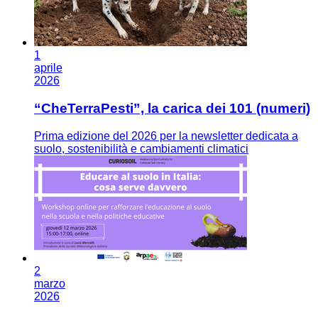
1
aprile
2026
“CheTerraPesti”, la carica dei 101 (numeri)
Prima edizione del 2026 per la newsletter dedicata a
suolo, sostenibilità e cambiamenti climatici
2
marzo
2026