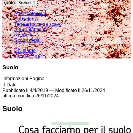
Suolo
Sezioni
Agrozootecnia
Subsidenza
Terre e rocce da scavo
Siti contaminati
Rapporti
Scopri di più
Chi siamo
Cosa fa Arpae
Suolo
Informazioni Pagina
Date
Pubblicato il 4/4/2019
—
Modificato il 26/11/2024
ultima modifica
26/11/2024
Suolo