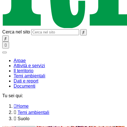
Cerca nel sito
SEARCH
Toggle
navigation
chiudi
Arpae
Attività e servizi
Il territorio
Temi ambientali
Dati e report
Documenti
Tu sei qui:
Home
Temi ambientali
Suolo