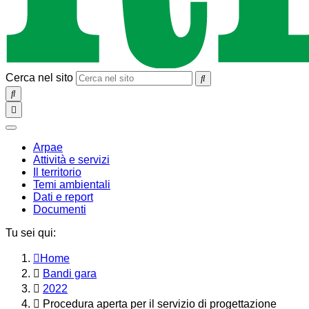
Cerca nel sito
SEARCH
Toggle
navigation
chiudi
Arpae
Attività e servizi
Il territorio
Temi ambientali
Dati e report
Documenti
Tu sei qui:
Home
Bandi gara
2022
Procedura aperta per il servizio di progettazione