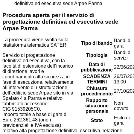
definitiva ed esecutiva sede Arpae Parma
Procedura aperta per il servizio di
progettazione definitiva ed esecutiva sede
Arpae Parma
La procedura viene svolta sulla
Bandi di
Tipo di bando
piattaforma telematica SATER.
gara
Bandi di
Servizio di progettazione
Tipologia
servizi
definitiva ed esecutiva, con la
Data di
facoltà di estensione dell’incarico
22/06/20
pubblicazione
di direzione lavori e
SCADENZA
26/07/20
coordinamento alla sicurezza in
TERMINI
13:00
fase di esecuzione, relativamente
all’intervento di ristrutturazione
Chiusura
27/10/20
dell’edificio sede Arpae sito in via
procedimento
Spalato 4 a Parma e relativo
Rapporto
Non
fabbricato accessorio.
situazione
dovuto
CIG 91539205C0.
personale
Importo totale a base di gara di
Esito di
Euro 262.361,48 (oneri
Stato
gara
previdenziali e IVA esclusa)
relativo alla progettazione definitiva, esecutiva, relazione