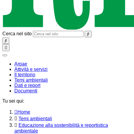
Cerca nel sito
SEARCH
Toggle
navigation
chiudi
Arpae
Attività e servizi
Il territorio
Temi ambientali
Dati e report
Documenti
Tu sei qui:
Home
Temi ambientali
Educazione alla sostenibilità e reportistica
ambientale