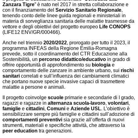
Zanzara Tigre
” è nato nel 2017 in stretta collaborazione e
con il finanziamento del
Servizio Sanitario Regionale
,
tenendo conto delle linee guida regionali e ministeriali in
materia di sorveglianza sanitaria delle malattie trasmesse da
vettore e degli obiettivi del progetto europeo
Life CONOPS
(LIFE12 ENV/GR/000466).
Anche nel triennio
2020/2022
, prorogato per tutto il 2023, il
programma INFEAS della Regione Emilia-Romagna
prevede, sotto il coordinamento del CTR Educazione alla
Sostenibilità, un
percorso didattico/educativo
in grado di
offrire opportunità di approfondimento su
biologia
e
comportamento delle zanzare in ambiente urbano, sui
rischi
sanitari
correlati e sull’influenza dei cambiamenti climatici
che portano nuove specie invasive capaci di trasmettere
malattie a persone e animali.
Il progetto coinvolge
scuole
primarie e secondarie di I grado,
ragazzi e ragazze in
alternanza scuola-lavoro
,
volontari
,
famiglie
e
cittadini
,
Comuni
e
Aziende USL
.
L’obiettivo è
sensibilizzare sempre più famiglie e cittadini sull’adozione di
comportamenti preventivi
sia grazie all’offerta di nuovi
strumenti, materiali e specifiche attività, che attraverso la
peer education
tra generazioni.