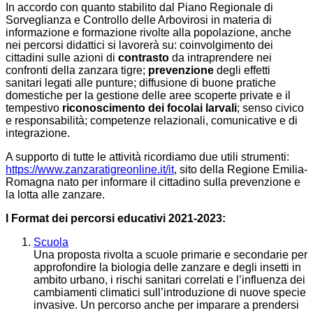
In accordo con quanto stabilito dal Piano Regionale di
Sorveglianza e Controllo delle Arbovirosi in materia di
informazione e formazione rivolte alla popolazione, anche
nei percorsi didattici si lavorerà su: coinvolgimento dei
cittadini sulle azioni di
contrasto
da intraprendere nei
confronti della zanzara tigre;
prevenzione
degli effetti
sanitari legati alle punture; diffusione di buone pratiche
domestiche per la gestione delle aree scoperte private e il
tempestivo
riconoscimento dei focolai larvali
; senso civico
e responsabilità; competenze relazionali, comunicative e di
integrazione.
A supporto di tutte le attività ricordiamo due utili strumenti:
https://www.zanzaratigreonline.it/it
, sito della Regione Emilia-
Romagna nato per informare il cittadino sulla prevenzione e
la lotta alle zanzare.
I Format dei percorsi educativi 2021-2023:
Scuola
Una proposta rivolta a scuole primarie e secondarie per
approfondire la biologia delle zanzare e degli insetti in
ambito urbano, i rischi sanitari correlati e l’influenza dei
cambiamenti climatici sull’introduzione di nuove specie
invasive. Un percorso anche per imparare a prendersi