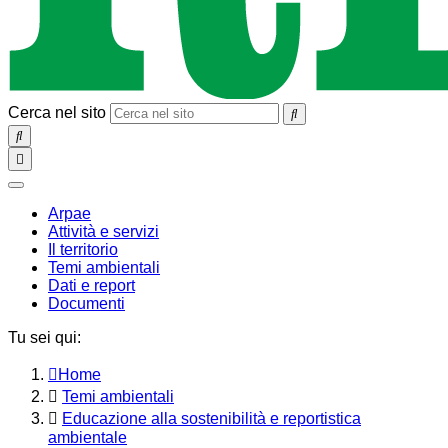
Cerca nel sito
SEARCH
Toggle
navigation
chiudi
Arpae
Attività e servizi
Il territorio
Temi ambientali
Dati e report
Documenti
Tu sei qui:
Home
Temi ambientali
Educazione alla sostenibilità e reportistica
ambientale