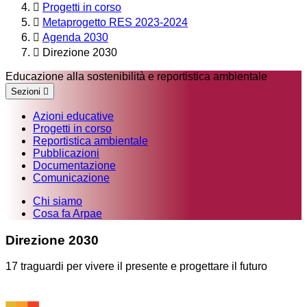
Progetti in corso
Metaprogetto RES 2023-2024
Agenda 2030
Direzione 2030
Educazione alla sostenibilità e reportistica ambientale
Sezioni
Azioni educative
Progetti in corso
Reportistica ambientale
Pubblicazioni
Documentazione
Comunicazione
Chi siamo
Cosa fa Arpae
Direzione 2030
17 traguardi per vivere il presente e progettare il futuro