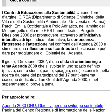
Gioca con noi!
I
Centri di Educazione alla Sostenibilità
Unione Terre
d’argine,
CIREA (Dipartimento di Scienze Chimiche, della
Vita e della Sostenibilità Ambientale - Università di Parma)
,
Parchi Emilia Occidentale e Polo Adriatico, nell'ambito del
Metaprogetto della rete RES hanno ideato il Progetto
Direzione 2030 per promuovere, attraverso un’
iniziativa
interattiva
di tipo ludico-informativo, la
conoscenza,
l’interesse e l’attenzion
e nei confronti dell’Agenda 2030 e
stimolare una
riflessione
sul contributo
che ciascuno può
dare per raggiungere gli Obiettivi dell’Agenda.
Il gioco, "Direzione 2030", è una
sfida di orienteering a
tema Agenda 2030
che si svolge in uno spazio definito
(piazza, centro storico, parco, spiaggia, ecc.) e consiste nella
ricerca da parte dei partecipanti dei 17 punti-lanterna,
ciascuno dedicato ad un Goal dell’Agenda 2030, e nel
superamento di prove a tema.
Per approfondire:
Agenda 2030 ONU. Obiettivi per uno sviluppo sostenibile
Pagina del Centro Regionale di Informazione delle Nazioni