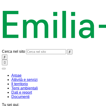
Cerca nel sito
SEARCH
Toggle
navigation
chiudi
Arpae
Attività e servizi
Il territorio
Temi ambientali
Dati e report
Documenti
Tu sei qui: