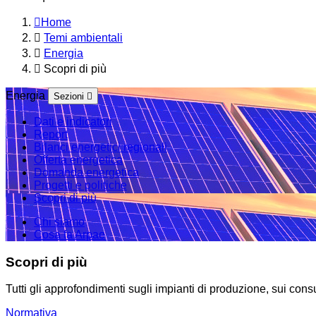
Home
Temi ambientali
Energia
Scopri di più
Energia
Sezioni
Dati e indicatori
Report
Bilanci energetici regionali
Offerta energetica
Domanda energetica
Progetti e politiche
Scopri di più
Chi siamo
Cosa fa Arpae
Scopri di più
Tutti gli approfondimenti sugli impianti di produzione, sui consu
Normativa