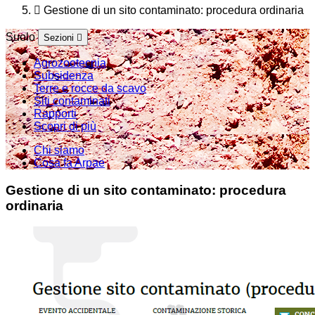
Gestione di un sito contaminato: procedura ordinaria
Suolo
Sezioni
Agrozootecnia
Subsidenza
Terre e rocce da scavo
Siti contaminati
Rapporti
Scopri di più
Chi siamo
Cosa fa Arpae
Gestione di un sito contaminato: procedura
ordinaria