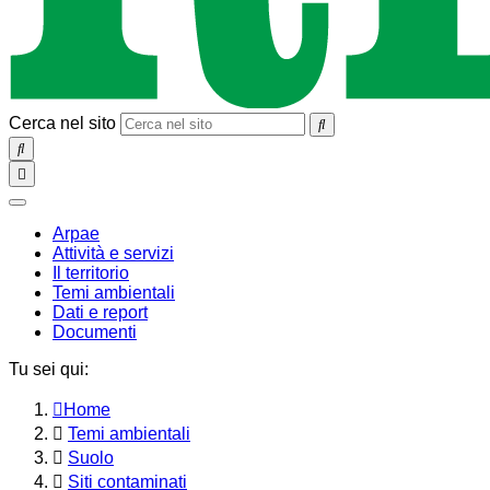
Cerca nel sito
SEARCH
Toggle
navigation
chiudi
Arpae
Attività e servizi
Il territorio
Temi ambientali
Dati e report
Documenti
Tu sei qui:
Home
Temi ambientali
Suolo
Siti contaminati