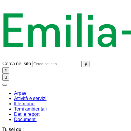
Cerca nel sito
SEARCH
Toggle
navigation
chiudi
Arpae
Attività e servizi
Il territorio
Temi ambientali
Dati e report
Documenti
Tu sei qui: