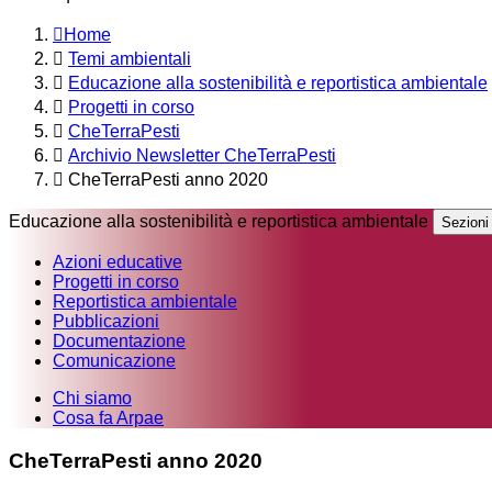
Home
Temi ambientali
Educazione alla sostenibilità e reportistica ambientale
Progetti in corso
CheTerraPesti
Archivio Newsletter CheTerraPesti
CheTerraPesti anno 2020
Educazione alla sostenibilità e reportistica ambientale
Sezioni
Azioni educative
Progetti in corso
Reportistica ambientale
Pubblicazioni
Documentazione
Comunicazione
Chi siamo
Cosa fa Arpae
CheTerraPesti anno 2020