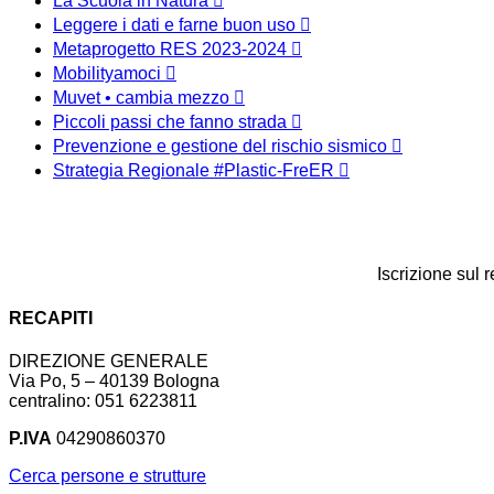
La Scuola in Natura
Leggere i dati e farne buon uso
Metaprogetto RES 2023-2024
Mobilityamoci
Muvet • cambia mezzo
Piccoli passi che fanno strada
Prevenzione e gestione del rischio sismico
Strategia Regionale #Plastic-FreER
Iscrizione sul 
RECAPITI
DIREZIONE GENERALE
Via Po, 5 – 40139 Bologna
centralino: 051 6223811
P.IVA
04290860370
Cerca persone e strutture