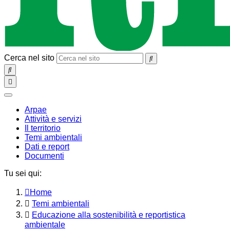
Cerca nel sito
SEARCH
Toggle
navigation
chiudi
Arpae
Attività e servizi
Il territorio
Temi ambientali
Dati e report
Documenti
Tu sei qui:
Home
Temi ambientali
Educazione alla sostenibilità e reportistica
ambientale