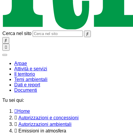
Cerca nel sito
SEARCH
Toggle
navigation
chiudi
Arpae
Attività e servizi
Il territorio
Temi ambientali
Dati e report
Documenti
Tu sei qui:
Home
Autorizzazioni e concessioni
Autorizzazioni ambientali
Emissioni in atmosfera